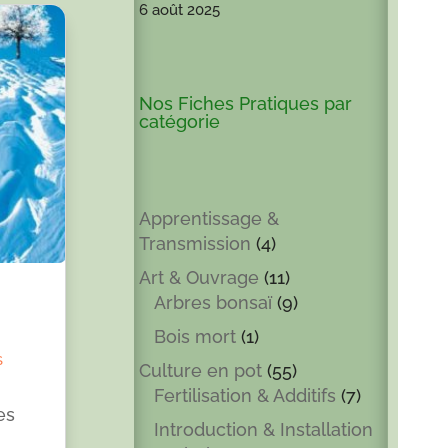
6 août 2025
Nos Fiches Pratiques par
catégorie
Apprentissage &
Transmission
(4)
Art & Ouvrage
(11)
Arbres bonsaï
(9)
Bois mort
(1)
s
Culture en pot
(55)
Fertilisation & Additifs
(7)
es
Introduction & Installation