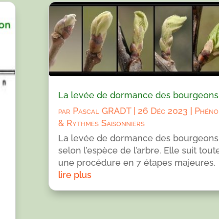
La levée de dormance des bourgeons
par
Pascal GRADT
|
26 Déc 2023
|
Phéno
& Rythmes Saisonniers
La levée de dormance des bourgeons 
selon l’espèce de l’arbre. Elle suit tout
une procédure en 7 étapes majeures.
lire plus