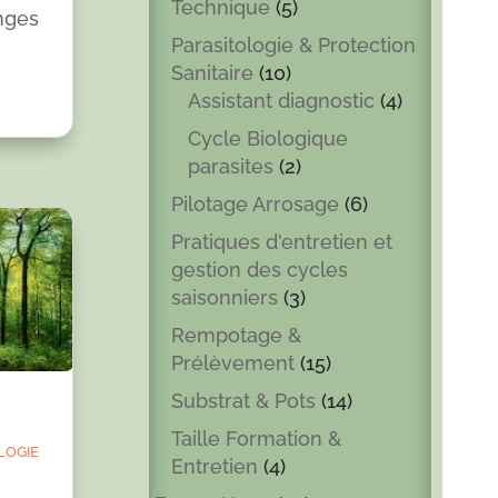
Technique
(5)
nges
Parasitologie & Protection
Sanitaire
(10)
Assistant diagnostic
(4)
Cycle Biologique
parasites
(2)
Pilotage Arrosage
(6)
Pratiques d'entretien et
gestion des cycles
saisonniers
(3)
Rempotage &
Prélèvement
(15)
Substrat & Pots
(14)
Taille Formation &
logie
Entretien
(4)