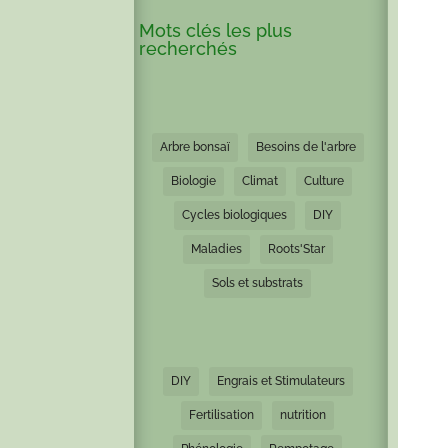
Mots clés les plus
recherchés
Arbre bonsaï
Besoins de l'arbre
Biologie
Climat
Culture
Cycles biologiques
DIY
Maladies
Roots'Star
Sols et substrats
DIY
Engrais et Stimulateurs
Fertilisation
nutrition