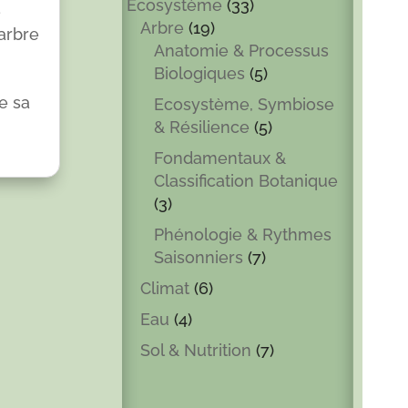
Ecosystème
(33)
e
Arbre
(19)
 arbre
Anatomie & Processus
Biologiques
(5)
e sa
Ecosystème, Symbiose
& Résilience
(5)
Fondamentaux &
Classification Botanique
(3)
Phénologie & Rythmes
Saisonniers
(7)
Climat
(6)
Eau
(4)
Sol & Nutrition
(7)