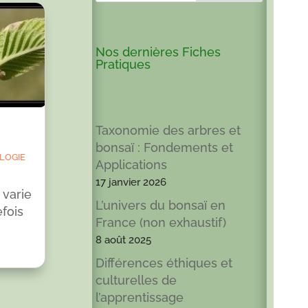
Nos dernières Fiches
Pratiques
Taxonomie des arbres et
bonsaï : Fondements et
logie
Applications
17 janvier 2026
varie
L’univers du bonsaï en
efois
France (non exhaustif)
8 août 2025
Différences éthiques et
culturelles de
l’apprentissage