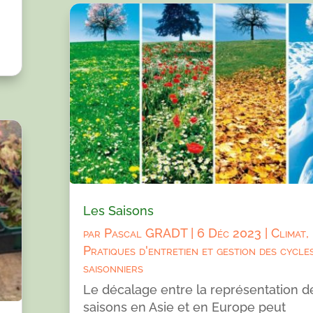
Les Saisons
par
Pascal GRADT
|
6 Déc 2023
|
Climat
,
Pratiques d'entretien et gestion des cycle
saisonniers
Le décalage entre la représentation d
saisons en Asie et en Europe peut