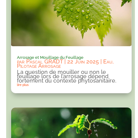
Arrosage et Mouillage du Feuillage
par
Pascal GRADT
|
22 Juin 2025
|
Eau
,
Pilotage Arrosage
La question de mouiller ou non le
feuillage lors de l’arrosage dépend
fortement du contexte phytosanitaire.
lire plus