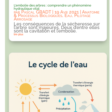
L’embolie des arbres : comprendre un phénomène
hydraulique vital
par
Pascal GRADT
|
19 Avr 2021
|
Anatomie
& Processus Biologiques
,
Eau
,
Pilotage
Arrosage
Les conséquences de la sécheresse sur
l’arbre sont majeures. Deux d’entre elles
sont la cavitation et l’embolie.
lire plus