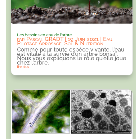
Les besoins en eau de l’arbre
par
Pascal GRADT
|
19 Juin 2021
|
Eau
,
Pilotage Arrosage
,
Sol & Nutrition
Comme pour toute espèce vivante, l’eau
est vitale à la survie d’un arbre bonsaï.
Nous vous expliquons le rôle qu’elle joue
chez l’arbre.
lire plus