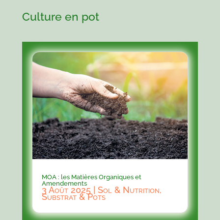
Culture en pot
MOA : les Matières Organiques et
Amendements
3 Août 2025
|
Sol & Nutrition
,
Substrat & Pots