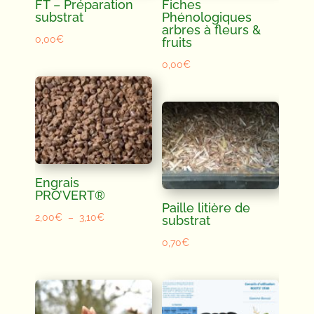
FT – Préparation
Fiches
substrat
Phénologiques
arbres à fleurs &
0,00
€
fruits
0,00
€
Engrais
PRO’VERT®
Paille litière de
Plage
2,00
€
–
3,10
€
substrat
de
0,70
€
prix :
2,00€
à
3,10€