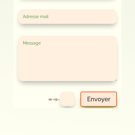
Envoyer
=
12 + 13