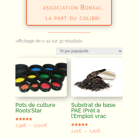
association Bonsaï,
la part du colibri
Trié
Affichage de 1–12 sur 32 résultats
par
popularité
Pots de culture
Substrat de base
Roots’Star
PAE (Prêt à
l’Emploi) vrac
Note
Plage
2,34
€
–
17,00
€
5.00
Note
sur 5
Plage
1,10
€
–
1,20
€
de
5.00
sur 5