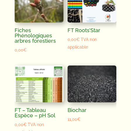
Fiches
FT Roots’Star
Phénologiques
0,00
€
TVA non
arbres forestiers
applicable
0,00
€
FT – Tableau
Biochar
Espèce – pH Sol
11,00
€
0,00
€
TVA non