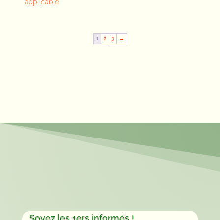
applicable
1
2
3
→
Soyez les 1ers informés !