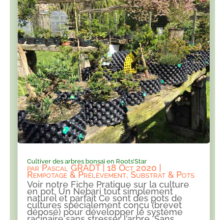
Cultiver des arbres bonsaï en Roots’Star
par
Pascal GRADT
|
18 Oct 2020
|
Rempotage & Prélèvement
,
Substrat & Pots
Voir notre Fiche Pratique sur la culture
en pot. Un Nebari tout simplement
naturel et parfait Ce sont des pots de
cultures spécialement conçu (brevet
déposé) pour développer le système
racinaire sans stresser l’arbre. Sans