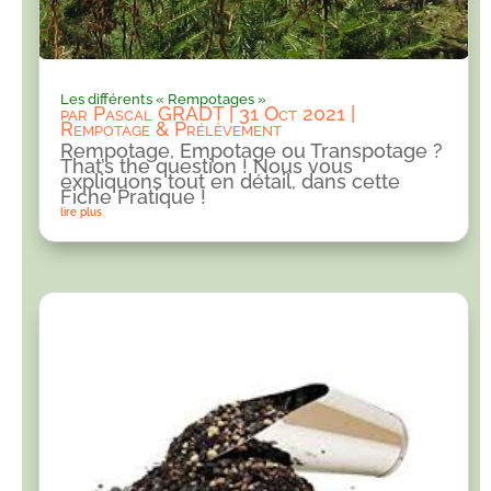
Les différents « Rempotages »
par
Pascal GRADT
|
31 Oct 2021
|
Rempotage & Prélèvement
Rempotage, Empotage ou Transpotage ?
That’s the question ! Nous vous
expliquons tout en détail, dans cette
Fiche Pratique !
lire plus