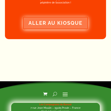
pépinière de l’association !
ALLER AU KIOSQUE
Les Compagnons du Bonsaï
7 rue Jean Moulin – 59185 Provin – France