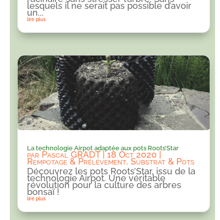
lesquels il ne serait pas possible d’avoir
un...
lire plus
La technologie Airpot adaptée aux pots Roots’Star
par
Pascal GRADT
|
18 Oct 2020
|
Rempotage & Prélèvement
,
Substrat & Pots
Découvrez les pots Roots’Star, issu de la
technologie Airpot. Une véritable
révolution pour la culture des arbres
bonsaï !
lire plus