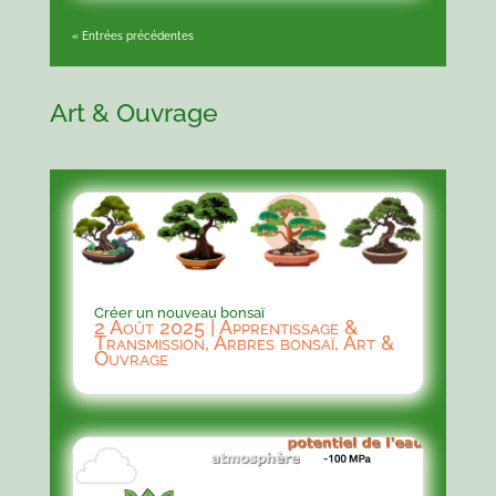
« Entrées précédentes
Art & Ouvrage
Créer un nouveau bonsaï
2 Août 2025
|
Apprentissage &
Transmission
,
Arbres bonsaï
,
Art &
Ouvrage