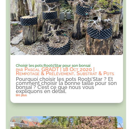
Choisir les pots Roots’Star pour son bonsaï
par
Pascal GRADT
|
18 Oct 2020
|
Rempotage & Prélèvement
,
Substrat & Pots
Pourquoi choisir les pots Roots’Star ? Et
comment choisir la bonne taille pour son
bonsaï ? C’est ce que nous vous
expliquons en détail.
lire plus