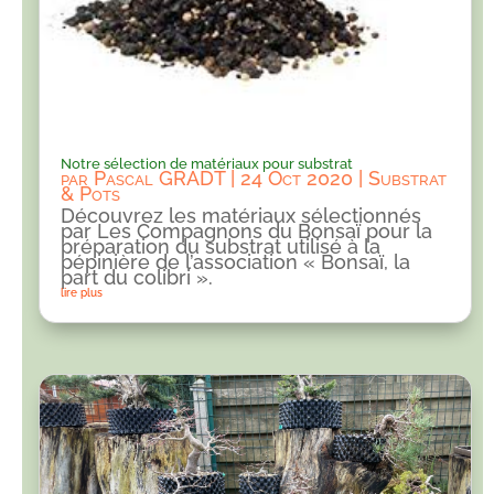
Notre sélection de matériaux pour substrat
par
Pascal GRADT
|
24 Oct 2020
|
Substrat
& Pots
Découvrez les matériaux sélectionnés
par Les Compagnons du Bonsaï pour la
préparation du substrat utilisé à la
pépinière de l’association « Bonsaï, la
part du colibri ».
lire plus