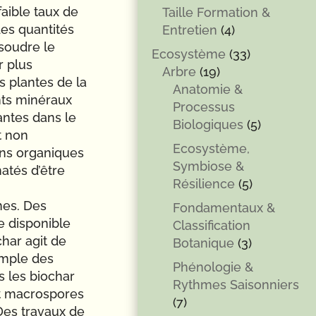
faible taux de
Taille Formation &
des quantités
Entretien
(4)
soudre le
Ecosystème
(33)
r plus
Arbre
(19)
s plantes de la
Anatomie &
ents minéraux
Processus
antes dans le
Biologiques
(5)
t non
Ecosystème,
ons organiques
Symbiose &
atés d’être
Résilience
(5)
mes. Des
Fondamentaux &
e disponible
Classification
char agit de
Botanique
(3)
emple des
Phénologie &
s les biochar
Rythmes Saisonniers
t macrospores
(7)
Des travaux de