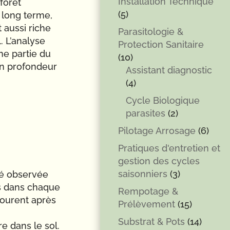
Installation Technique
forêt
(5)
à long terme,
 aussi riche
Parasitologie &
 L’analyse
Protection Sanitaire
ne partie du
(10)
 en profondeur
Assistant diagnostic
(4)
Cycle Biologique
parasites
(2)
Pilotage Arrosage
(6)
Pratiques d'entretien et
gestion des cycles
saisonniers
(3)
ité observée
s dans chaque
Rempotage &
courent après
Prélèvement
(15)
Substrat & Pots
(14)
e dans le sol.