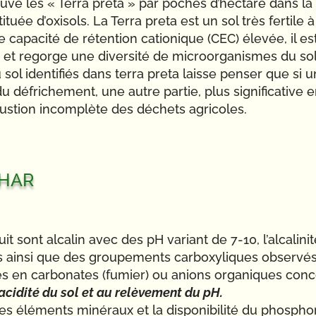
ouve les « Terra preta » par poches d’hectare dans la 
uée d’oxisols. La Terra preta est un sol très fertile 
 capacité de rétention cationique (CEC) élevée, il est
t regorge une diversité de microorganismes du sol.
ol identifiés dans terra preta laisse penser que si u
u défrichement, une autre partie, plus significative
stion incomplète des déchets agricoles.
char
t sont alcalin avec des pH variant de 7-10, l’alcalin
s ainsi que des groupements carboxyliques observé
hes en carbonates (fumier) ou anions organiques con
’acidité du sol et au relèvement du pH.
s éléments minéraux et la disponibilité du phosphor