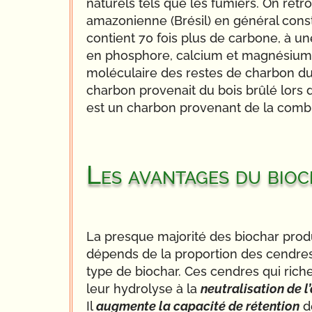
naturels tels que les fumiers. On retr
amazonienne (Brésil) en général constit
contient 70 fois plus de carbone, à une
en phosphore, calcium et magnésium e
moléculaire des restes de charbon du s
charbon provenait du bois brûlé lors d
est un charbon provenant de la combu
Les avantages du bio
La presque majorité des biochar produi
dépends de la proportion des cendre
type de biochar. Ces cendres qui ric
leur hydrolyse à la
neutralisation de l
Il
augmente la capacité de rétention
de