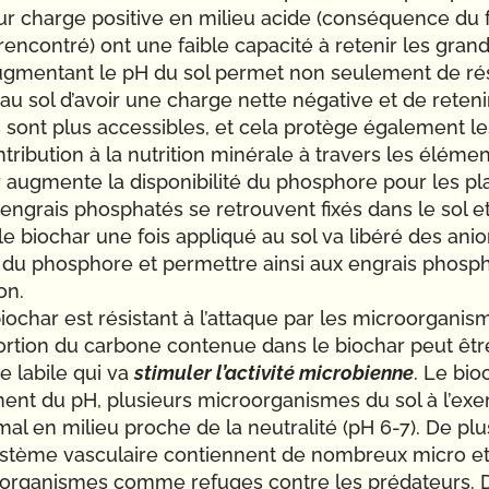
eur charge positive en milieu acide (conséquence du 
rencontré) ont une faible capacité à retenir les gran
 augmentant le pH du sol permet non seulement de ré
u sol d’avoir une charge nette négative et de reteni
s sont plus accessibles, et cela protège également le
ontribution à la nutrition minérale à travers les élém
 augmente la disponibilité du phosphore pour les pl
d’engrais phosphatés se retrouvent fixés dans le sol e
le biochar une fois appliqué au sol va libéré des ani
ns du phosphore et permettre ainsi aux engrais phosph
on.
iochar est résistant à l’attaque par les microorganis
ortion du carbone contenue dans le biochar peut êtr
e labile qui va
stimuler l’activité microbienne
. Le bio
ment du pH, plusieurs microorganismes du sol à l’ex
l en milieu proche de la neutralité (pH 6-7). De plu
ystème vasculaire contiennent de nombreux micro e
croorganismes comme refuges contre les prédateurs. 