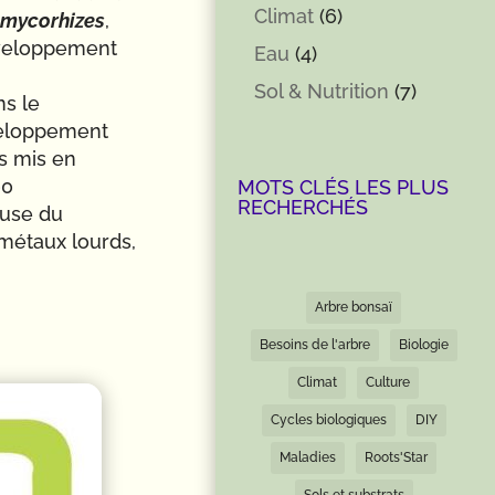
Climat
(6)
s mycorhizes
,
développement
Eau
(4)
Sol & Nutrition
(7)
ns le
éveloppement
ts mis en
00
MOTS CLÉS LES PLUS
RECHERCHÉS
euse du
 métaux lourds,
Arbre bonsaï
Besoins de l'arbre
Biologie
Climat
Culture
Cycles biologiques
DIY
Maladies
Roots'Star