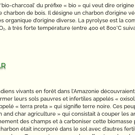
 ‘bio-charcoal’ du préfixe « bio » qui veut dire origin
ie charbon de bois. Il désigne un charbon d’origine 
 organique d’origine diverse. La pyrolyse est la co
O₂, à très forte température (entre 400 et 800°C suiv
ar
ndiens vivants en forêt dans l’Amazonie découvraien
ormer leurs sols pauvres et infertiles appelés « oxiso
appelé « terra preta » qui signifie terre noire. Ces pe
 and char agriculture » qui consistait à couper les a
ichement des champs et à carboniser cette biomasse 
harbon était incorporé dans le sol avec d’autres ferti