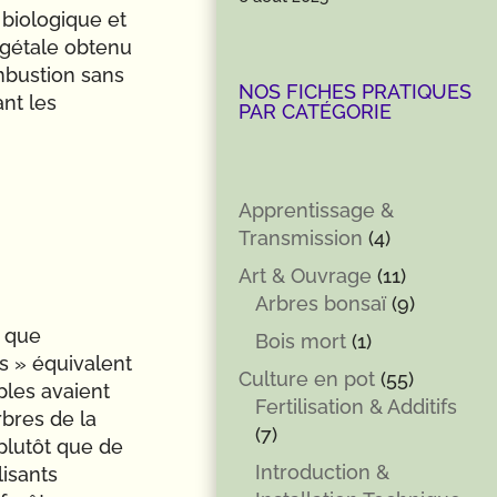
e biologique et
végétale obtenu
mbustion sans
NOS FICHES PRATIQUES
ant les
PAR CATÉGORIE
Apprentissage &
Transmission
(4)
Art & Ouvrage
(11)
Arbres bonsaï
(9)
t que
Bois mort
(1)
ls » équivalent
Culture en pot
(55)
uples avaient
Fertilisation & Additifs
rbres de la
(7)
plutôt que de
Introduction &
lisants