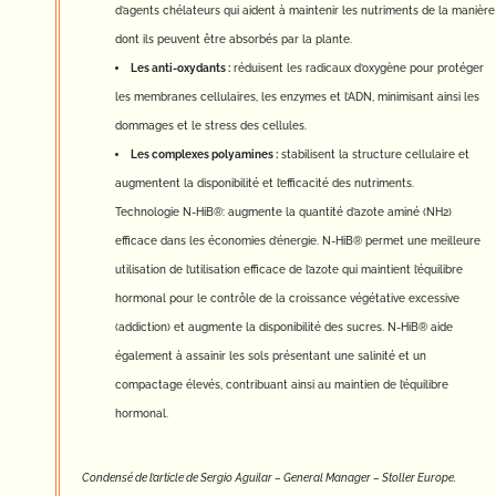
d’agents chélateurs qui aident à maintenir les nutriments de la manière
dont ils peuvent être absorbés par la plante.
Les anti-oxydants :
réduisent les radicaux d’oxygène pour protéger
les membranes cellulaires, les enzymes et l’ADN, minimisant ainsi les
dommages et le stress des cellules.
Les complexes polyamines :
stabilisent la structure cellulaire et
augmentent la disponibilité et l’efficacité des nutriments.
Technologie N-HiB®: augmente la quantité d’azote aminé (NH2)
efficace dans les économies d’énergie. N-HiB® permet une meilleure
utilisation de l’utilisation efficace de l’azote qui maintient l’équilibre
hormonal pour le contrôle de la croissance végétative excessive
(addiction) et augmente la disponibilité des sucres. N-HiB® aide
également à assainir les sols présentant une salinité et un
compactage élevés, contribuant ainsi au maintien de l’équilibre
hormonal.
Condensé de l’article de Sergio Aguilar – General Manager – Stoller Europe.