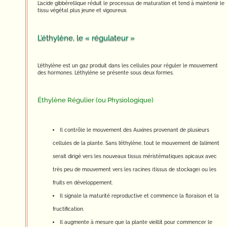
L’acide gibbérellique réduit le processus de maturation et tend à maintenir le
tissu végétal plus jeune et vigoureux.
L’éthylène, le « régulateur »
L’éthylène est un gaz produit dans les cellules pour réguler le mouvement
des hormones. L’éthylène se présente sous deux formes.
Éthylène Régulier (ou Physiologique)
Il contrôle le mouvement des Auxines provenant de plusieurs
cellules de la plante. Sans l’éthylène, tout le mouvement de l’aliment
serait dirigé vers les nouveaux tissus méristématiques apicaux avec
très peu de mouvement vers les racines (tissus de stockage) ou les
fruits en développement.
Il signale la maturité reproductive et commence la floraison et la
fructification.
Il augmente à mesure que la plante vieillit pour commencer le