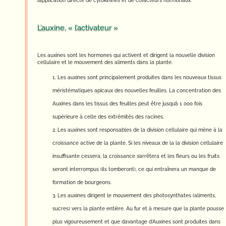
l’application directe de cytokinines et de cofacteurs hormonaux.
L’auxine, « l’activateur »
Les auxines sont les hormones qui activent et dirigent la nouvelle division
cellulaire et le mouvement des aliments dans la plante.
Les auxines sont principalement produites dans les nouveaux tissus
méristématiques apicaux des nouvelles feuilles. La concentration des
Auxines dans les tissus des feuilles peut être jusqu’à 1 000 fois
supérieure à celle des extrémités des racines.
Les auxines sont responsables de la division cellulaire qui mène à la
croissance active de la plante. Si les niveaux de la la division cellulaire
insuffisante cessera, la croissance s’arrêtera et les fleurs ou les fruits
seront interrompus (ils tomberont), ce qui entraînera un manque de
formation de bourgeons.
Les auxines dirigent le mouvement des photosynthates (aliments,
sucres) vers la plante entière. Au fur et à mesure que la plante pousse
plus vigoureusement et que davantage d’Auxines sont produites dans