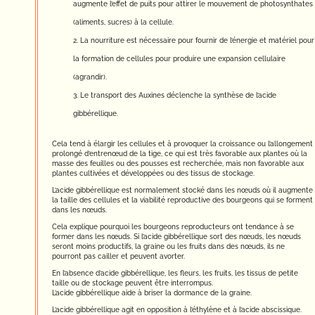
augmente l’effet de puits pour attirer le mouvement de photosynthates
(aliments, sucres) à la cellule.
La nourriture est nécessaire pour fournir de l’énergie et matériel pour
la formation de cellules pour produire une expansion cellulaire
(agrandir).
Le transport des Auxines déclenche la synthèse de l’acide
gibbérellique.
Cela tend à élargir les cellules et à provoquer la croissance ou l’allongement
prolongé d’entrenœud de la tige, ce qui est très favorable aux plantes où la
masse des feuilles ou des pousses est recherchée, mais non favorable aux
plantes cultivées et développées ou des tissus de stockage.
L’acide gibbérellique est normalement stocké dans les nœuds où il augmente
la taille des cellules et la viabilité reproductive des bourgeons qui se forment
dans les nœuds.
Cela explique pourquoi les bourgeons reproducteurs ont tendance à se
former dans les nœuds. Si l’acide gibbérellique sort des nœuds, les nœuds
seront moins productifs, la graine ou les fruits dans des nœuds, ils ne
pourront pas cailler et peuvent avorter.
En l’absence d’acide gibbérellique, les fleurs, les fruits, les tissus de petite
taille ou de stockage peuvent être interrompus.
L’acide gibbérellique aide à briser la dormance de la graine.
L’acide gibbérellique agit en opposition à l’éthylène et à l’acide abscissique.