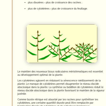
plus d’auxines = plus de croissance des racines ;
plus de cytokinines = plus de croissance du feuillage.
Le maintien des nouveaux tissus radiculaires méristématiques est essentiel
au développement optimal de la plante.
Les cytokinines agissent en réduisant la sénescence (vieillissement) de la
plante. Le manque de cytokinines permet d’augmenter le niveau d’acide
abscissique dans la plante. La synthèse ou l’addition de cytokinines réduit le
niveau d’acide abscissique dans la plante favorisant le maintien de la vigueur
juvénile.
Comme l’azote nitrique est absorbé par les racines pour synthétiser les
cytokinines, une certaine quantité d’azote peut être remplacée par