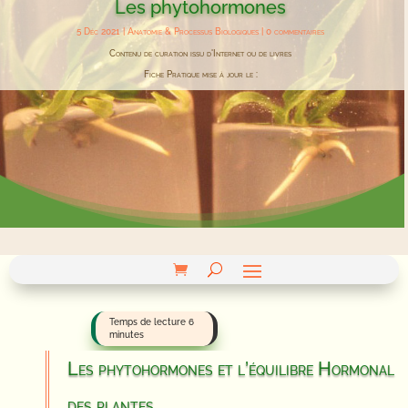
Les phytohormones
5 Déc 2021
|
Anatomie & Processus Biologiques
|
0 commentaires
Contenu de curation issu d'Internet ou de livres
Fiche Pratique mise à jour le :
Les phytohormones et l’équilibre Hormonal
des plantes