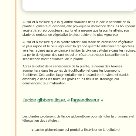
Au fur et à mesure que la quantité d’Auxines dans la partie aérienne de la
plante augmente et descend, elle provoque la dormance dans les bourgeons
végétatifs et reproducteurs ; au fur et à mesure que la plante atteint son
stade de croissance végétative le plus rapide et le plus vigoureux
Au fur et à mesure que la plante atteint son stade de croissance végétative
le plus rapide et le plus vigoureux, la grande quantité d’Auxines transportées
vers les racines aura tendance à inhiber la division cellulaire dans les racines.
La perte de vigueur des racines qui en résulte provoque l’apparition de la
sénescence (mort cellulaire) de la plante.
Après le début de la sénescence de la plante, le niveau des Auxines
augmentera dans les zones de fructification et dans les bourgeons
fructifères. Cela active l’augmentation de la quantité d’éthylène et d’acide
abscissique dans les fruits, les grains et les tissus de stockage, qui
commencent leur maturation.
L’acide gibbérellique, « l’agrandisseur »
Les plantes produisent de l’acide gibbérellique pour stimuler la croissance et
l’élongation des cellules :
L’acide gibbérellique est produit à l’intérieur de la cellule et