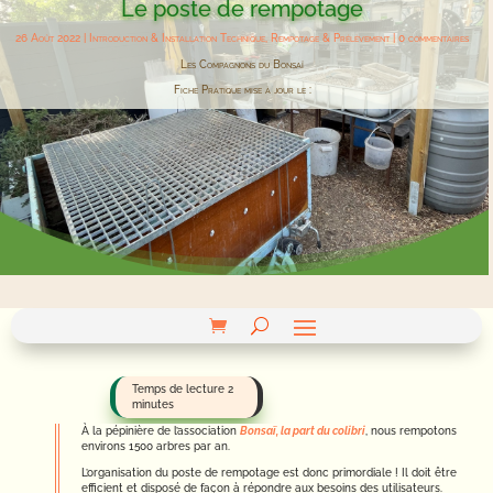
Le poste de rempotage
26 Août 2022
|
Introduction & Installation Technique
,
Rempotage & Prélèvement
|
0 commentaires
Les Compagnons du Bonsaï
Fiche Pratique mise à jour le :
À la pépinière de l’association
Bonsaï, la part du colibri
, nous rempotons
environs 1500 arbres par an.
L’organisation du poste de rempotage est donc primordiale ! Il doit être
efficient et disposé de façon à répondre aux besoins des utilisateurs.