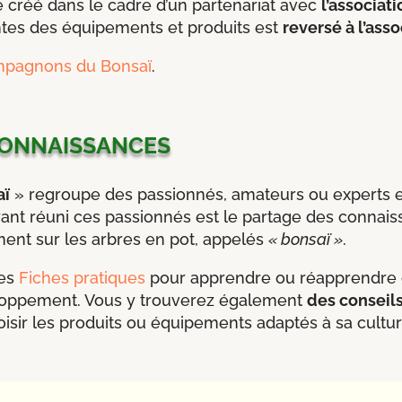
 créé dans le cadre d’un partenariat avec
l’associat
entes des équipements et produits est
reversé à l’ass
ompagnons du Bonsaï
.
connaissances
aï
» regroupe des passionnés, amateurs ou experts en
ant réuni ces passionnés est le partage des connais
ement sur les arbres en pot, appelés
« bonsaï »
.
des
Fiches pratiques
pour apprendre ou réapprendre ce
loppement. Vous y trouverez également
des conseil
sir les produits ou équipements adaptés à sa cultur