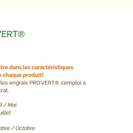
’VERT®
Plage
de
rix :
litre dans les caractéristiques
2,00€
 chaque produit)
à
 les engrais PRO’VERT® s’emploi à
3,10€
rat,
l / Mai
uillet
bre / Octobre