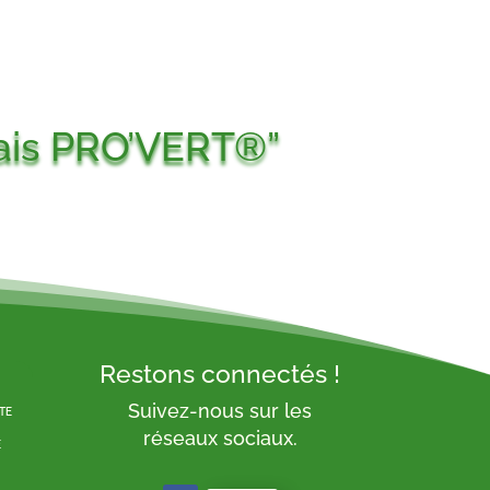
grais PRO’VERT®”
Restons connectés !
Suivez-nous sur les
te
réseaux sociaux.
é