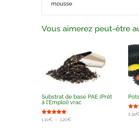
mousse
Vous aimerez peut-être a
Substrat de base PAE (Prêt
Pots
à l’Emploi) vrac
Note
2,34
5.00
Note
Plage
1,10
€
–
1,20
€
sur
5.00
de
sur 5
prix :