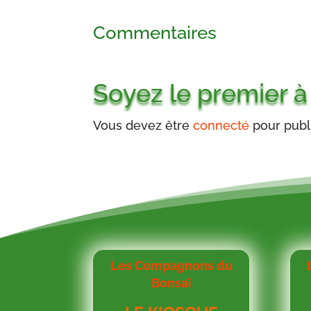
1,10€
Commentaires
à
1,20€
Soyez le premier à
Vous devez être
connecté
pour publi
Les Compagnons du
Bonsaï