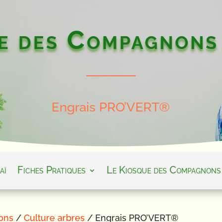
e des Compagnons
Engrais PRO’VERT®
aï
Fiches Pratiques
Le Kiosque des Compagnons
ons
/
Culture arbres
/ Engrais PRO’VERT®