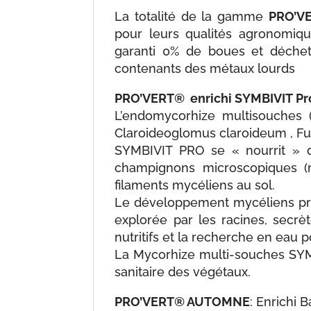
La totalité de la gamme
PRO’V
pour leurs qualités agronomiqu
garanti 0% de boues et déchet
contenants des métaux lourds
PRO’VERT® enrichi SYMBIVIT
Pr
L’endomycorhize multisouches 
Claroideoglomus claroideum , F
SYMBIVIT PRO se « nourrit » d
champignons microscopiques (m
filaments mycéliens au sol.
Le développement mycéliens prol
explorée par les racines, secrè
nutritifs et la recherche en eau p
La Mycorhize multi-souches SYMBI
sanitaire des végétaux.
PRO’VERT® AUTOMNE
: Enrichi 