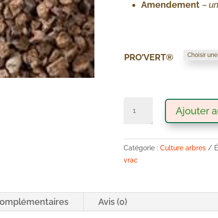
Amendement
–
un
PRO’VERT®
quantité
Ajouter a
de
Engrais
PRO’VERT®
Catégorie :
Culture arbres
É
vrac
complémentaires
Avis (0)