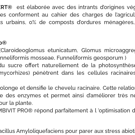
ERT®
est élaborée avec des intrants d’origines vé
es conforment au cahier des charges de l’agricultu
s urbains, 0% de composts d’ordures ménagères,
o®
(Claroideoglomus etunicatum, Glomus microaggreg
unneliformis mosseae, Funneliformis geosporum )
u sucre offert naturellement de la photosynthès
ycorhizes) pénètrent dans les cellules racinair
onge et densifie le chevelu racinaire. Cette relat
te des enzymes et permet ainsi d’améliorer très n
our la plante.
VIT PRO® répond parfaitement à l ’optimisation des
Bacillus Amyloliquefaciens pour parer aux stress abiot