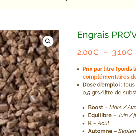
Engrais PRO
2,00
€
–
3,10
€
p
Prix par litre (poids 
complémentaires de
Dose d’emploi :
tous
0,5 grs/litre de subst
Boost
–
Mars / Avri
Equilibre
–
Juin / j
K
–
Aout
Automne
–
Septem