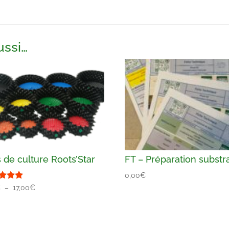
ussi…
 de culture Roots’Star
FT – Préparation substr
0,00
€
Plage
€
–
17,00
€
de
 5
prix :
2,34€