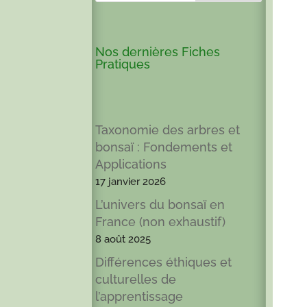
Nos dernières Fiches
Pratiques
Taxonomie des arbres et
bonsaï : Fondements et
Applications
17 janvier 2026
L’univers du bonsaï en
France (non exhaustif)
8 août 2025
Différences éthiques et
culturelles de
l’apprentissage