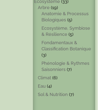
Ecosystème
(33)
Arbre
(19)
Anatomie & Processus
Biologiques
(5)
Ecosystème, Symbiose
& Résilience
(5)
Fondamentaux &
Classification Botanique
(3)
Phénologie & Rythmes
Saisonniers
(7)
Climat
(6)
Eau
(4)
Sol & Nutrition
(7)