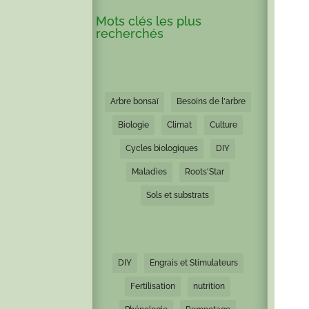
Mots clés les plus
recherchés
Arbre bonsaï
Besoins de l'arbre
Biologie
Climat
Culture
Cycles biologiques
DIY
Maladies
Roots'Star
Sols et substrats
DIY
Engrais et Stimulateurs
Fertilisation
nutrition