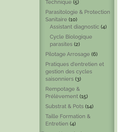
Technique
(5)
Parasitologie & Protection
Sanitaire
(10)
Assistant diagnostic
(4)
Cycle Biologique
parasites
(2)
Pilotage Arrosage
(6)
Pratiques d'entretien et
gestion des cycles
saisonniers
(3)
Rempotage &
Prélèvement
(15)
Substrat & Pots
(14)
Taille Formation &
Entretien
(4)