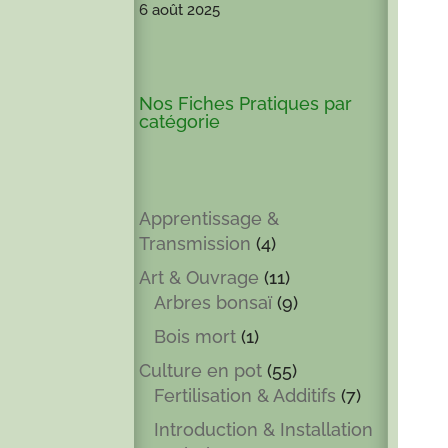
6 août 2025
Nos Fiches Pratiques par
catégorie
Apprentissage &
Transmission
(4)
Art & Ouvrage
(11)
Arbres bonsaï
(9)
Bois mort
(1)
Culture en pot
(55)
Fertilisation & Additifs
(7)
Introduction & Installation