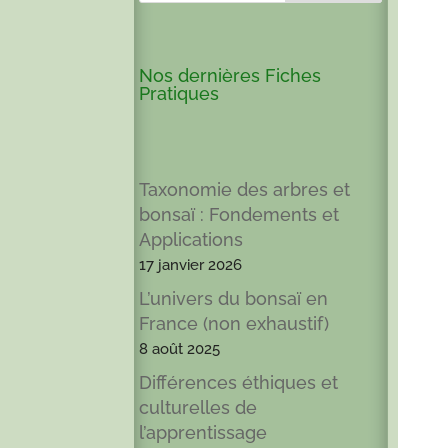
Nos dernières Fiches
Pratiques
Taxonomie des arbres et
bonsaï : Fondements et
Applications
17 janvier 2026
L’univers du bonsaï en
France (non exhaustif)
8 août 2025
Différences éthiques et
culturelles de
l’apprentissage