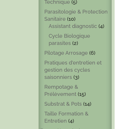
Technique
(5)
Parasitologie & Protection
Sanitaire
(10)
Assistant diagnostic
(4)
Cycle Biologique
parasites
(2)
Pilotage Arrosage
(6)
Pratiques d'entretien et
gestion des cycles
saisonniers
(3)
Rempotage &
Prélèvement
(15)
Substrat & Pots
(14)
Taille Formation &
Entretien
(4)