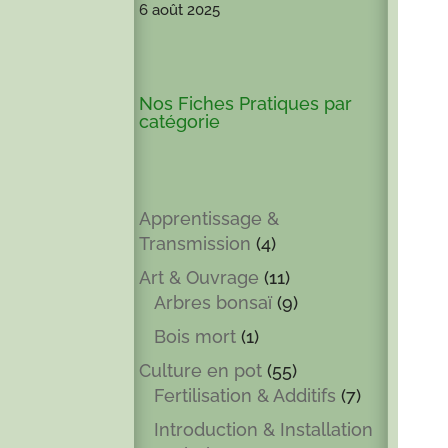
6 août 2025
Nos Fiches Pratiques par
catégorie
Apprentissage &
Transmission
(4)
Art & Ouvrage
(11)
Arbres bonsaï
(9)
Bois mort
(1)
Culture en pot
(55)
Fertilisation & Additifs
(7)
Introduction & Installation