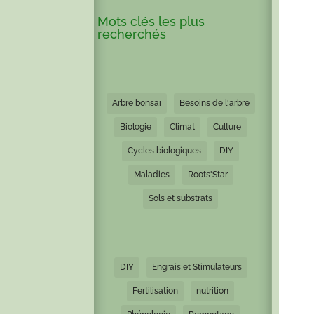
Mots clés les plus
recherchés
Arbre bonsaï
Besoins de l'arbre
Biologie
Climat
Culture
Cycles biologiques
DIY
Maladies
Roots'Star
Sols et substrats
DIY
Engrais et Stimulateurs
Fertilisation
nutrition