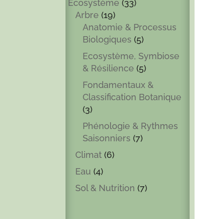
Ecosystème
(33)
Arbre
(19)
Anatomie & Processus
Biologiques
(5)
Ecosystème, Symbiose
& Résilience
(5)
Fondamentaux &
Classification Botanique
(3)
Phénologie & Rythmes
Saisonniers
(7)
Climat
(6)
Eau
(4)
Sol & Nutrition
(7)